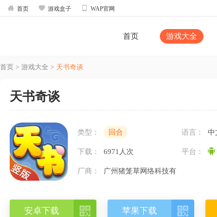



首页
游戏盒子
WAP官网
首页
游戏大全
首页
>
游戏大全
>
天书奇谈
天书奇谈
类型：
回合
语言：
中
下载：
6971人次
平台：
厂商：
广州猪笼草网络科技有
限公司


安卓下载
苹果下载