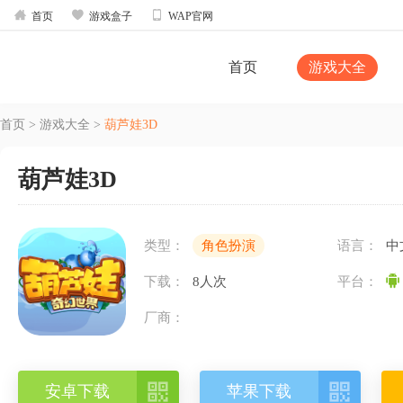



首页
游戏盒子
WAP官网
首页
游戏大全
首页
>
游戏大全
>
葫芦娃3D
葫芦娃3D
类型：
角色扮演
语言：
中
下载：
8人次
平台：
厂商：


安卓下载
苹果下载