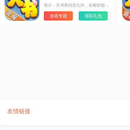
简介：天书界内含九州，全都在朝云国的统治之下，百姓安居乐业，歌舞升平。然而某一天，这和平却被打破了，一切的一切都因为一本名为《归元秘录》的修法之书。 作为被选中的天选之人，探寻背后的一切阴谋则是被赋予的使命，这一路之上可靠的伙伴，信赖的生死之交亦或者缔结命运之人，将在这天书界里谱写出怎样的故事呢？ 世界观 天书界一名名为江灵子的修士，在苦修之下，终于白日飞升，而其飞升之际，留下自己的悟道心法《归元秘录》于世间。若有缘得其一见，未尝没有参悟飞升的可能。自此，《归元秘录》成为了天书界修士们的向往。 然而有一日，《归元秘录》却失窃了，于此同时，大量赝作出世。为了争夺这些赝作，修士们大打出手，不乏许多修为精深的修士也陨落在这争斗之中。趁此时机，魔族卷土重来，进军直逼朝云国的首都--灵昌城。一时间，名为“恐怖”的气氛传遍了整个天书界，此次魔族的进军也被称为“魔劫之乱”。 魔劫之乱遍布天书界，人人闻之而色变，数名强大的修士被魔族魔化成为了魔军的爪牙，此消彼长之下，人类似乎陷入了无尽的绝望之中。 此时，宫廷的占星师道出了“天选之人”的事情，天选之人即为被上天所钦定之人，拥有着不被他人所看破的命运和无限的可能性，也是救世主般的存在。 而身为主人公的你，获得天书书灵的青睐，掌控书灵之力之时，俨然便是预言之中的“天选之人”。在这血与暗，光与影，宿命与真实的诗篇之中，你将如何谱写下属于自己的华美章节呢... 游戏特色 【多职业多心法，战斗选择更为自由】 游戏内分为4个职业，侠客，刺客，术士和修真；而每种职业里又分为多个心法，每个职业都能掌握两种心法进行修习，可以自由搭配技能，打造属于自己的战斗方式！ 多职业多心法让你不再为单职业的短板而苦恼，随时更换技能应付各种各样的战斗显得更为方便。 【各式各样的萌宠，各类华丽的技能】 呆萌可爱的懒太狼，温顺黏人的九尾都让人无法割舍，宠物分为野兽系，人形系，精灵系，妖怪系和神兽系，不同系别的宠物有着自己独特的天赋和克制，在不同场合之中有着不同的靓丽表现。 【变化多样的副本，挑战自己的极限】 多人挑战副本，各个boss都有着不同的应对方法，在艰难的战斗中携手共斗，战胜boss的快感才是最甘之如饴的感受。天音洞，回梦，逝去的伏魔山，曾经的经典再现，将天书世界的美好故事再次呈现。
游戏专题
领取礼包
友情链接